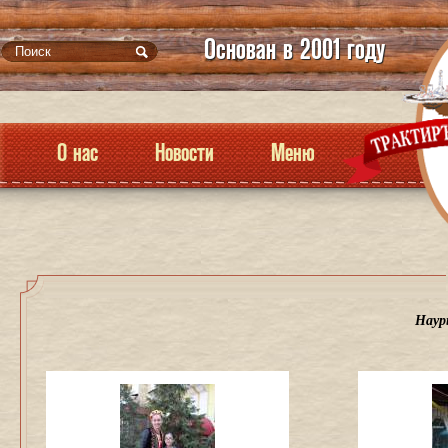
Основан в 2001 году
О нас
Новости
Меню
Наур