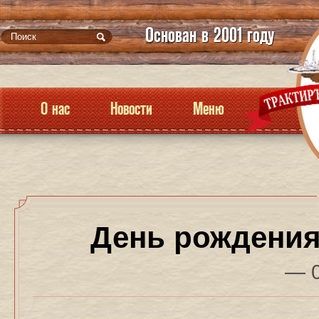
Основан в 2001 году
О нас
Новости
Меню
День рождения
— 0