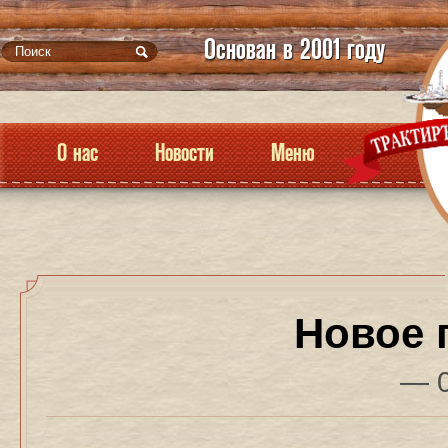
Основан в 2001 году
О нас
Новости
Меню
Новое 
— 0