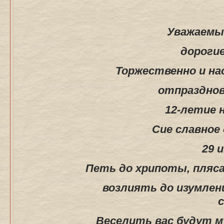
Уважаемые
дорогие
Торжественно и н
отпразднов
12-летие 
Сие славное
29 и
Петь до хрипоты, пляса
возлиять до изумлени
Веселить вас будут м