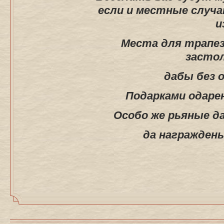
если и местные случа
и
Места для трапе
застол
дабы без о
Подарками одаре
Особо же рьяные да
да награжден